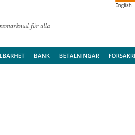
English
ansmarknad för alla
LBARHET
BANK
BETALNINGAR
FÖRSÄKR