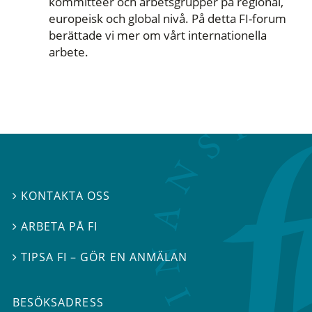
kommittéer och arbetsgrupper på regional,
europeisk och global nivå. På detta FI-forum
berättade vi mer om vårt internationella
arbete.
KONTAKTA OSS

ARBETA PÅ FI

TIPSA FI – GÖR EN ANMÄLAN

BESÖKSADRESS