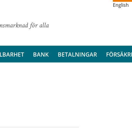
English
ansmarknad för alla
LBARHET
BANK
BETALNINGAR
FÖRSÄKR