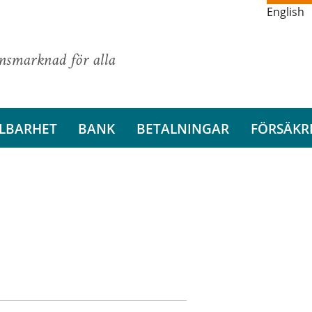
English
ansmarknad för alla
LBARHET
BANK
BETALNINGAR
FÖRSÄKR