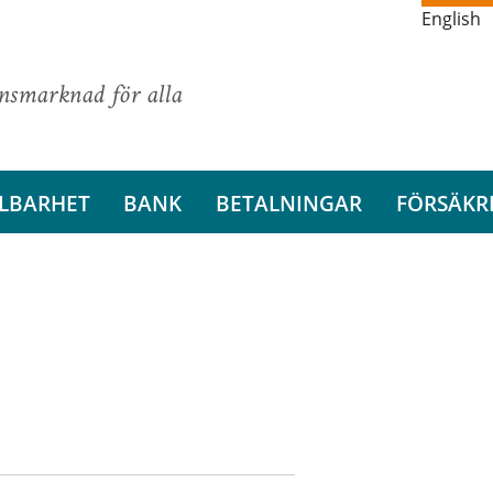
English
ansmarknad för alla
LBARHET
BANK
BETALNINGAR
FÖRSÄKR