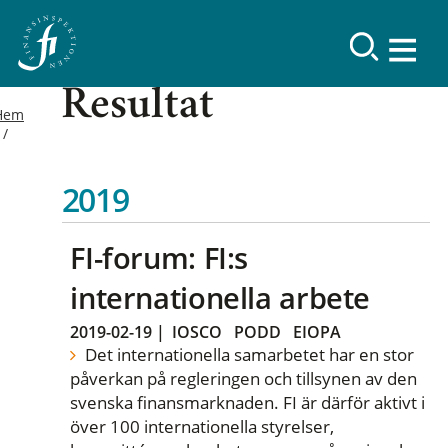
Resultat
Hem
2019
FI-forum: FI:s
internationella arbete
2019-02-19
|
IOSCO
PODD
EIOPA
Det internationella samarbetet har en stor
påverkan på regleringen och tillsynen av den
svenska finansmarknaden. FI är därför aktivt i
över 100 internationella styrelser,