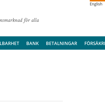
English
ansmarknad för alla
LBARHET
BANK
BETALNINGAR
FÖRSÄKR