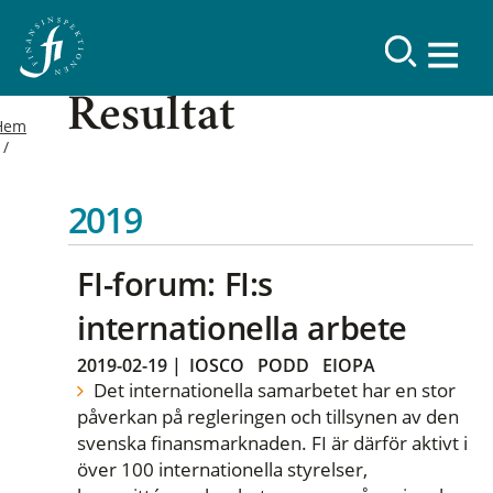
Resultat
Hem
2019
FI-forum: FI:s
internationella arbete
2019-02-19
|
IOSCO
PODD
EIOPA
Det internationella samarbetet har en stor
påverkan på regleringen och tillsynen av den
svenska finansmarknaden. FI är därför aktivt i
över 100 internationella styrelser,