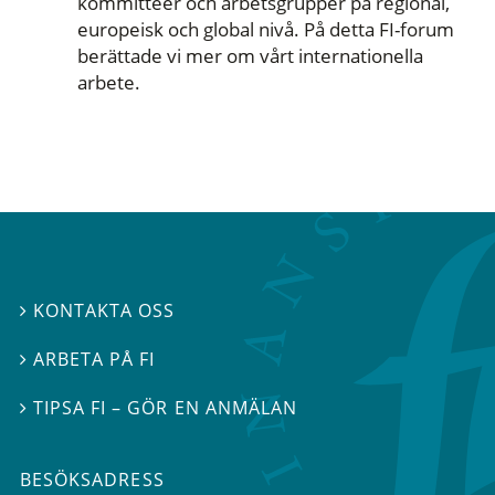
kommittéer och arbetsgrupper på regional,
europeisk och global nivå. På detta FI-forum
berättade vi mer om vårt internationella
arbete.
KONTAKTA OSS

ARBETA PÅ FI

TIPSA FI – GÖR EN ANMÄLAN

BESÖKSADRESS