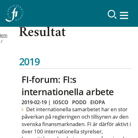
Resultat
Hem
2019
FI-forum: FI:s
internationella arbete
2019-02-19
|
IOSCO
PODD
EIOPA
Det internationella samarbetet har en stor
påverkan på regleringen och tillsynen av den
svenska finansmarknaden. FI är därför aktivt i
över 100 internationella styrelser,