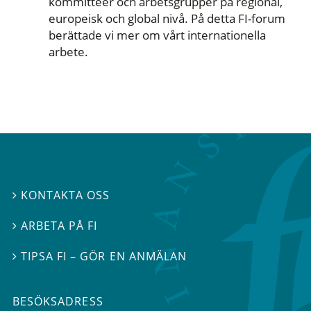
kommittéer och arbetsgrupper på regional,
europeisk och global nivå. På detta FI-forum
berättade vi mer om vårt internationella
arbete.
KONTAKTA OSS

ARBETA PÅ FI

TIPSA FI – GÖR EN ANMÄLAN

BESÖKSADRESS