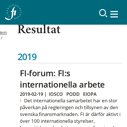
Resultat
Hem
2019
FI-forum: FI:s
internationella arbete
2019-02-19
|
IOSCO
PODD
EIOPA
Det internationella samarbetet har en stor
påverkan på regleringen och tillsynen av den
svenska finansmarknaden. FI är därför aktivt i
över 100 internationella styrelser,