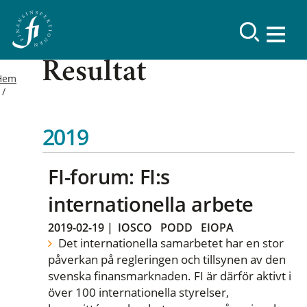
Resultat
Hem
2019
FI-forum: FI:s
internationella arbete
2019-02-19
|
IOSCO
PODD
EIOPA
Det internationella samarbetet har en stor
påverkan på regleringen och tillsynen av den
svenska finansmarknaden. FI är därför aktivt i
över 100 internationella styrelser,