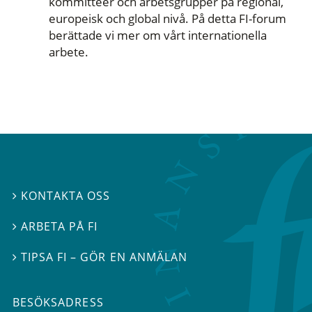
kommittéer och arbetsgrupper på regional,
europeisk och global nivå. På detta FI-forum
berättade vi mer om vårt internationella
arbete.
KONTAKTA OSS

ARBETA PÅ FI

TIPSA FI – GÖR EN ANMÄLAN

BESÖKSADRESS