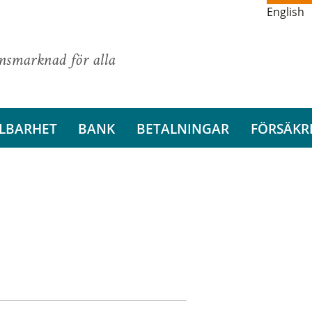
English
ansmarknad för alla
LBARHET
BANK
BETALNINGAR
FÖRSÄKR