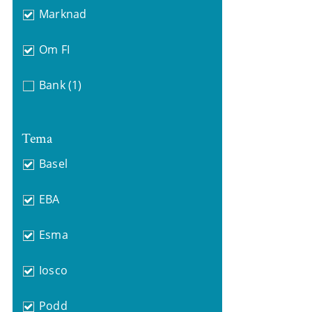
Marknad
Om FI
Bank
(1)
Tema
Basel
EBA
Esma
Iosco
Podd