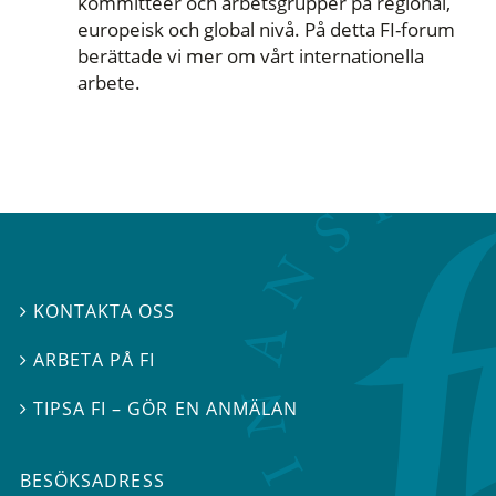
kommittéer och arbetsgrupper på regional,
europeisk och global nivå. På detta FI-forum
berättade vi mer om vårt internationella
arbete.
KONTAKTA OSS

ARBETA PÅ FI

TIPSA FI – GÖR EN ANMÄLAN

BESÖKSADRESS