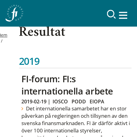
Resultat
Hem
2019
FI-forum: FI:s
internationella arbete
2019-02-19
|
IOSCO
PODD
EIOPA
Det internationella samarbetet har en stor
påverkan på regleringen och tillsynen av den
svenska finansmarknaden. FI är därför aktivt i
över 100 internationella styrelser,