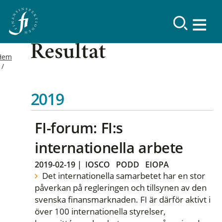
Resultat
Hem
2019
FI-forum: FI:s
internationella arbete
2019-02-19
|
IOSCO
PODD
EIOPA
Det internationella samarbetet har en stor
påverkan på regleringen och tillsynen av den
svenska finansmarknaden. FI är därför aktivt i
över 100 internationella styrelser,