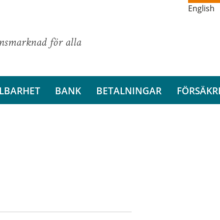
English
ansmarknad för alla
LBARHET
BANK
BETALNINGAR
FÖRSÄKR