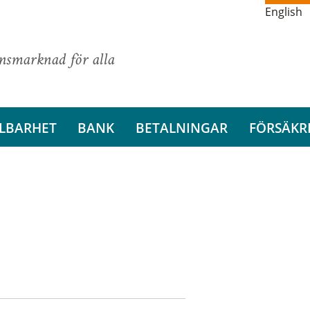
English
ansmarknad för alla
LBARHET
BANK
BETALNINGAR
FÖRSÄKR