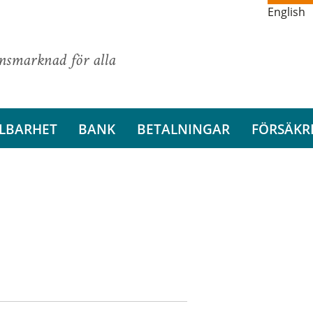
English
ansmarknad för alla
LBARHET
BANK
BETALNINGAR
FÖRSÄKR