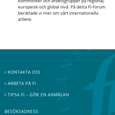
kommittéer och arbetsgrupper på regional,
europeisk och global nivå. På detta FI-forum
berättade vi mer om vårt internationella
arbete.
KONTAKTA OSS

ARBETA PÅ FI

TIPSA FI – GÖR EN ANMÄLAN

BESÖKSADRESS