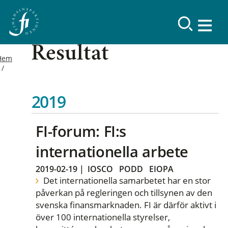
Resultat
Hem
2019
FI-forum: FI:s
internationella arbete
2019-02-19
|
IOSCO
PODD
EIOPA
Det internationella samarbetet har en stor
påverkan på regleringen och tillsynen av den
svenska finansmarknaden. FI är därför aktivt i
över 100 internationella styrelser,