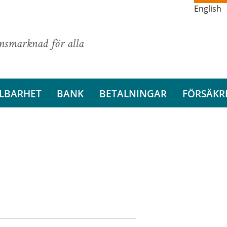
English
ansmarknad för alla
LBARHET
BANK
BETALNINGAR
FÖRSÄKR