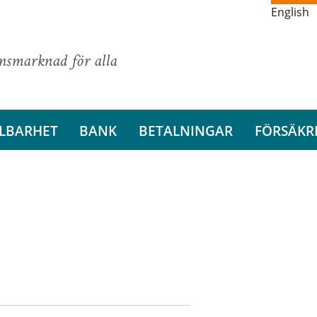
English
ansmarknad för alla
LBARHET
BANK
BETALNINGAR
FÖRSÄKR