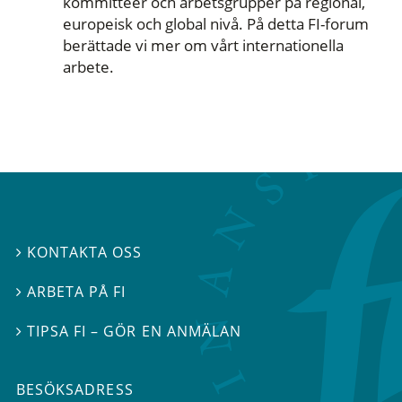
kommittéer och arbetsgrupper på regional,
europeisk och global nivå. På detta FI-forum
berättade vi mer om vårt internationella
arbete.
KONTAKTA OSS

ARBETA PÅ FI

TIPSA FI – GÖR EN ANMÄLAN

BESÖKSADRESS