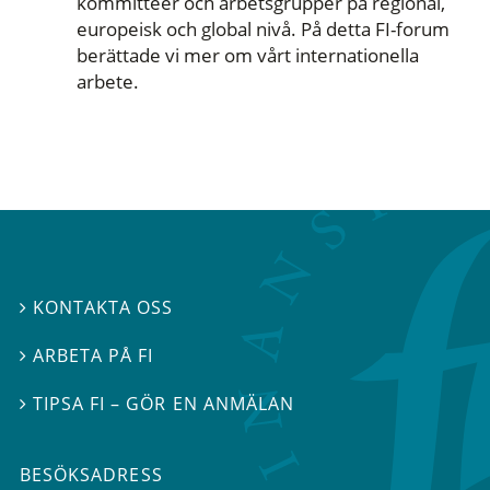
kommittéer och arbetsgrupper på regional,
europeisk och global nivå. På detta FI-forum
berättade vi mer om vårt internationella
arbete.
KONTAKTA OSS

ARBETA PÅ FI

TIPSA FI – GÖR EN ANMÄLAN

BESÖKSADRESS