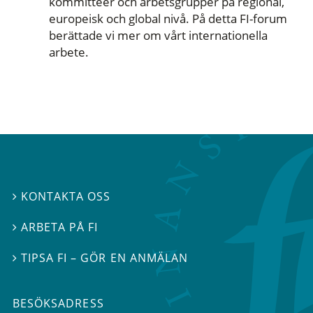
kommittéer och arbetsgrupper på regional,
europeisk och global nivå. På detta FI-forum
berättade vi mer om vårt internationella
arbete.
KONTAKTA OSS

ARBETA PÅ FI

TIPSA FI – GÖR EN ANMÄLAN

BESÖKSADRESS