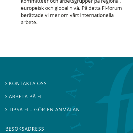
kommittéer och arbetsgrupper på regional,
europeisk och global nivå. På detta FI-forum
berättade vi mer om vårt internationella
arbete.
KONTAKTA OSS

ARBETA PÅ FI

TIPSA FI – GÖR EN ANMÄLAN

BESÖKSADRESS