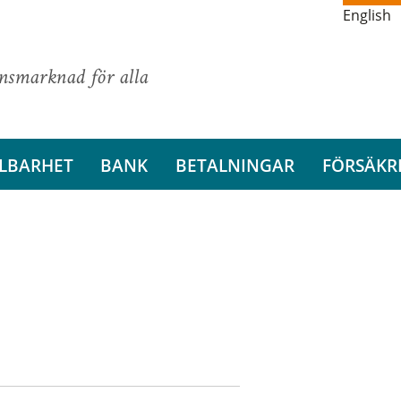
English
ansmarknad för alla
LBARHET
BANK
BETALNINGAR
FÖRSÄKR