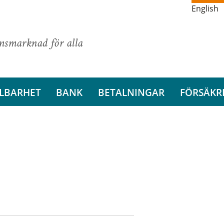
English
ansmarknad för alla
LBARHET
BANK
BETALNINGAR
FÖRSÄKR