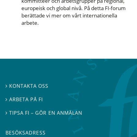
kommittéer och arbetsgrupper på regional,
europeisk och global nivå. På detta FI-forum
berättade vi mer om vårt internationella
arbete.
KONTAKTA OSS

ARBETA PÅ FI

TIPSA FI – GÖR EN ANMÄLAN

BESÖKSADRESS