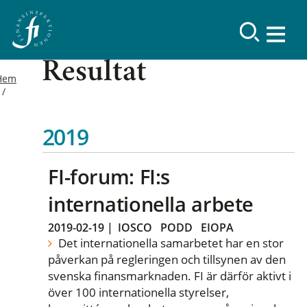
Resultat
Hem
2019
FI-forum: FI:s
internationella arbete
2019-02-19
|
IOSCO
PODD
EIOPA
Det internationella samarbetet har en stor
påverkan på regleringen och tillsynen av den
svenska finansmarknaden. FI är därför aktivt i
över 100 internationella styrelser,