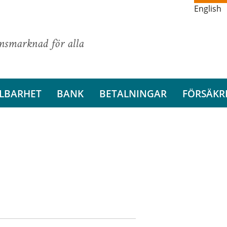
English
ansmarknad för alla
LBARHET
BANK
BETALNINGAR
FÖRSÄKR