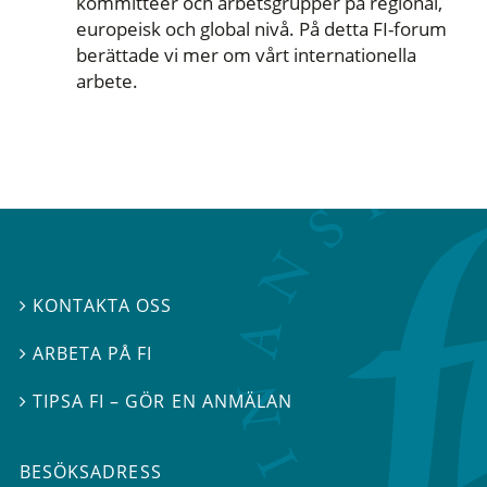
kommittéer och arbetsgrupper på regional,
europeisk och global nivå. På detta FI-forum
berättade vi mer om vårt internationella
arbete.
KONTAKTA OSS

ARBETA PÅ FI

TIPSA FI – GÖR EN ANMÄLAN

BESÖKSADRESS