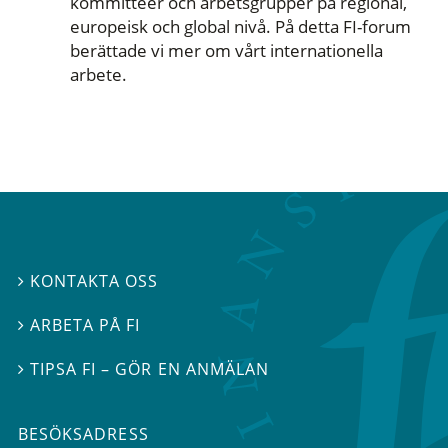
kommittéer och arbetsgrupper på regional,
europeisk och global nivå. På detta FI-forum
berättade vi mer om vårt internationella
arbete.
KONTAKTA OSS

ARBETA PÅ FI

TIPSA FI – GÖR EN ANMÄLAN

BESÖKSADRESS