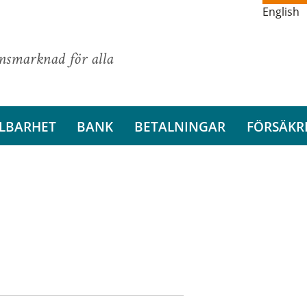
English
ansmarknad för alla
LBARHET
BANK
BETALNINGAR
FÖRSÄKR