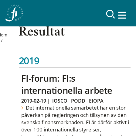
Resultat
Hem
2019
FI-forum: FI:s
internationella arbete
2019-02-19
|
IOSCO
PODD
EIOPA
Det internationella samarbetet har en stor
påverkan på regleringen och tillsynen av den
svenska finansmarknaden. FI är därför aktivt i
över 100 internationella styrelser,