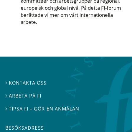
kommittéer och arbetsgrupper på regional,
europeisk och global nivå. På detta FI-forum
berättade vi mer om vårt internationella
arbete.
KONTAKTA OSS

ARBETA PÅ FI

TIPSA FI – GÖR EN ANMÄLAN

BESÖKSADRESS