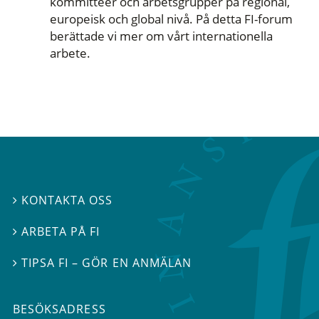
kommittéer och arbetsgrupper på regional,
europeisk och global nivå. På detta FI-forum
berättade vi mer om vårt internationella
arbete.
KONTAKTA OSS

ARBETA PÅ FI

TIPSA FI – GÖR EN ANMÄLAN

BESÖKSADRESS