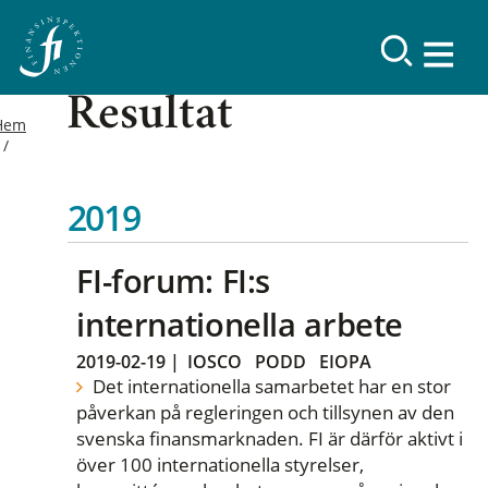
Resultat
Hem
2019
FI-forum: FI:s
internationella arbete
2019-02-19
|
IOSCO
PODD
EIOPA
Det internationella samarbetet har en stor
påverkan på regleringen och tillsynen av den
svenska finansmarknaden. FI är därför aktivt i
över 100 internationella styrelser,