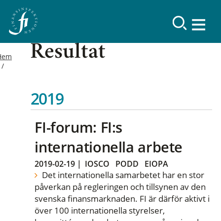
Resultat
Hem
2019
FI-forum: FI:s
internationella arbete
2019-02-19
|
IOSCO
PODD
EIOPA
Det internationella samarbetet har en stor
påverkan på regleringen och tillsynen av den
svenska finansmarknaden. FI är därför aktivt i
över 100 internationella styrelser,