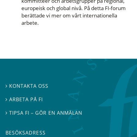
kommittéer och arbetsgrupper på regional,
europeisk och global nivå. På detta FI-forum
berättade vi mer om vårt internationella
arbete.
KONTAKTA OSS

ARBETA PÅ FI

TIPSA FI – GÖR EN ANMÄLAN

BESÖKSADRESS