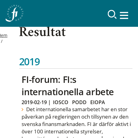
Resultat
Hem
2019
FI-forum: FI:s
internationella arbete
2019-02-19
|
IOSCO
PODD
EIOPA
Det internationella samarbetet har en stor
påverkan på regleringen och tillsynen av den
svenska finansmarknaden. FI är därför aktivt i
över 100 internationella styrelser,