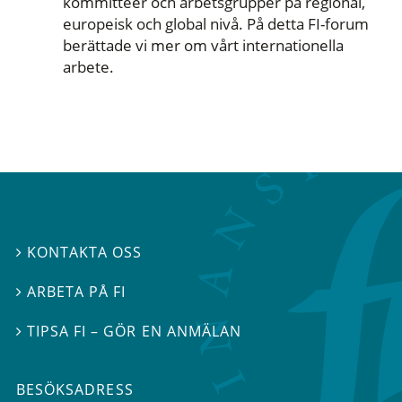
kommittéer och arbetsgrupper på regional,
europeisk och global nivå. På detta FI-forum
berättade vi mer om vårt internationella
arbete.
KONTAKTA OSS

ARBETA PÅ FI

TIPSA FI – GÖR EN ANMÄLAN

BESÖKSADRESS