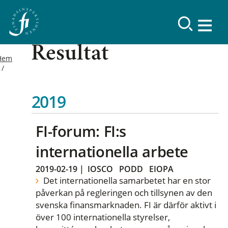
Resultat
Hem
2019
FI-forum: FI:s
internationella arbete
2019-02-19
|
IOSCO
PODD
EIOPA
Det internationella samarbetet har en stor
påverkan på regleringen och tillsynen av den
svenska finansmarknaden. FI är därför aktivt i
över 100 internationella styrelser,