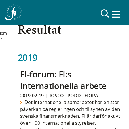
Resultat
Hem
2019
FI-forum: FI:s
internationella arbete
2019-02-19
|
IOSCO
PODD
EIOPA
Det internationella samarbetet har en stor
påverkan på regleringen och tillsynen av den
svenska finansmarknaden. FI är därför aktivt i
över 100 internationella styrelser,