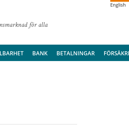
English
ansmarknad för alla
LBARHET
BANK
BETALNINGAR
FÖRSÄKR