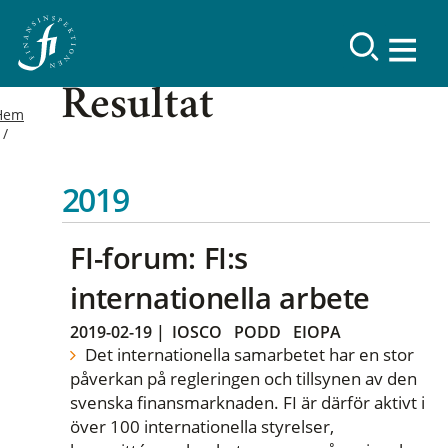
Resultat
Hem
2019
FI-forum: FI:s
internationella arbete
2019-02-19
|
IOSCO
PODD
EIOPA
Det internationella samarbetet har en stor
påverkan på regleringen och tillsynen av den
svenska finansmarknaden. FI är därför aktivt i
över 100 internationella styrelser,