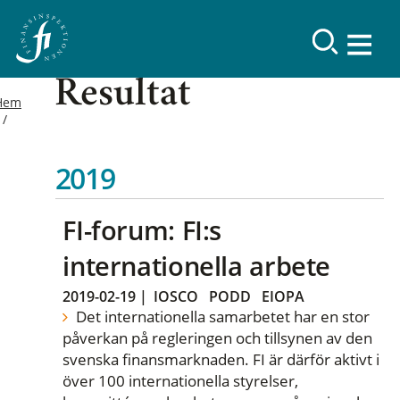
Resultat
Hem
2019
FI-forum: FI:s
internationella arbete
2019-02-19
|
IOSCO
PODD
EIOPA
Det internationella samarbetet har en stor
påverkan på regleringen och tillsynen av den
svenska finansmarknaden. FI är därför aktivt i
över 100 internationella styrelser,