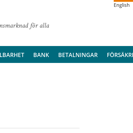
English
ansmarknad för alla
LBARHET
BANK
BETALNINGAR
FÖRSÄKR