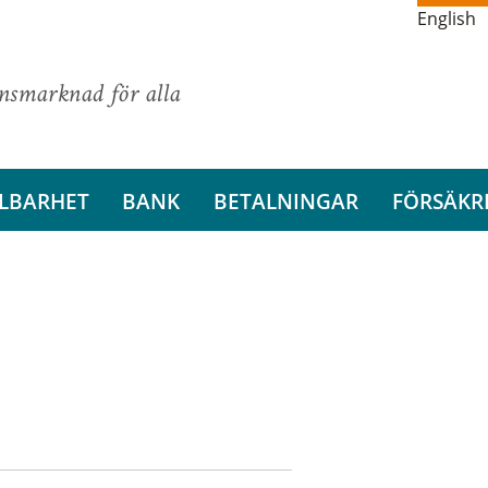
English
ansmarknad för alla
LBARHET
BANK
BETALNINGAR
FÖRSÄKR