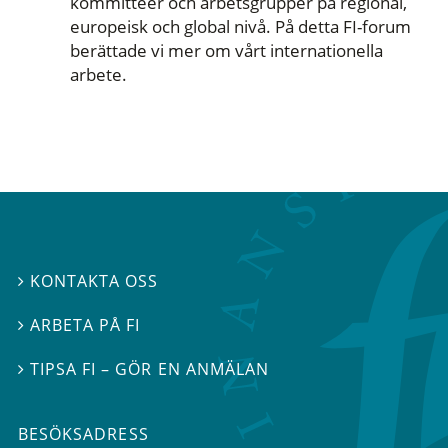
kommittéer och arbetsgrupper på regional,
europeisk och global nivå. På detta FI-forum
berättade vi mer om vårt internationella
arbete.
KONTAKTA OSS

ARBETA PÅ FI

TIPSA FI – GÖR EN ANMÄLAN

BESÖKSADRESS