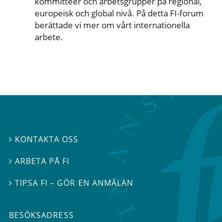
kommittéer och arbetsgrupper på regional,
europeisk och global nivå. På detta FI-forum
berättade vi mer om vårt internationella
arbete.
KONTAKTA OSS

ARBETA PÅ FI

TIPSA FI – GÖR EN ANMÄLAN

BESÖKSADRESS