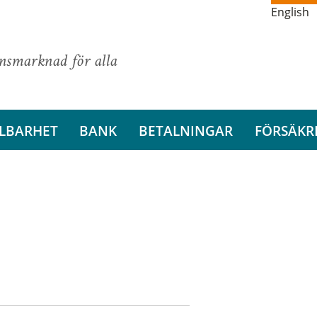
English
ansmarknad för alla
LBARHET
BANK
BETALNINGAR
FÖRSÄKR