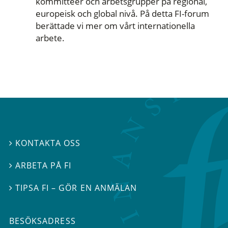
kommittéer och arbetsgrupper på regional,
europeisk och global nivå. På detta FI-forum
berättade vi mer om vårt internationella
arbete.
KONTAKTA OSS

ARBETA PÅ FI

TIPSA FI – GÖR EN ANMÄLAN

BESÖKSADRESS