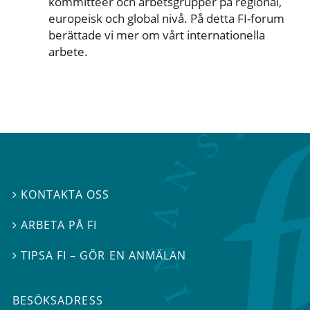
kommittéer och arbetsgrupper på regional,
europeisk och global nivå. På detta FI-forum
berättade vi mer om vårt internationella
arbete.
KONTAKTA OSS

ARBETA PÅ FI

TIPSA FI – GÖR EN ANMÄLAN

BESÖKSADRESS