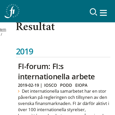
Resultat
Hem
2019
FI-forum: FI:s
internationella arbete
2019-02-19
|
IOSCO
PODD
EIOPA
Det internationella samarbetet har en stor
påverkan på regleringen och tillsynen av den
svenska finansmarknaden. FI är därför aktivt i
över 100 internationella styrelser,