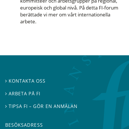
kommittéer och arbetsgrupper på regional,
europeisk och global nivå. På detta FI-forum
berättade vi mer om vårt internationella
arbete.
KONTAKTA OSS

ARBETA PÅ FI

TIPSA FI – GÖR EN ANMÄLAN

BESÖKSADRESS